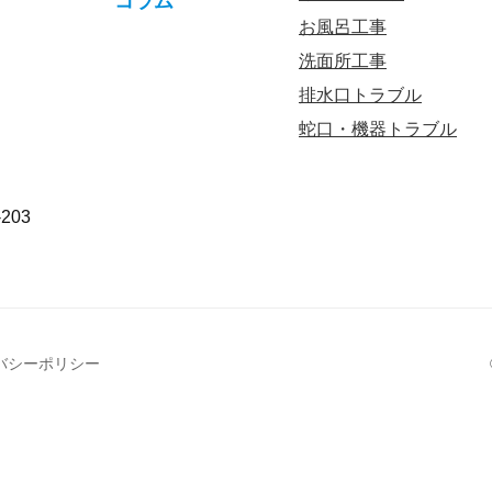
コラム
お風呂工事
洗面所工事
排水口トラブル
蛇口・機器トラブル
203
バシーポリシー