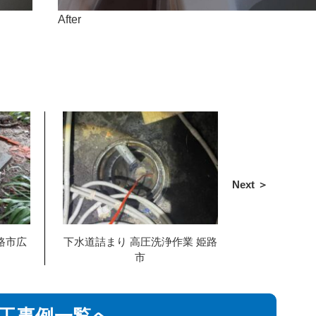
After
Next ＞
路市広
下水道詰まり 高圧洗浄作業 姫路
市