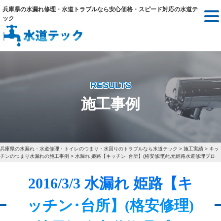
兵庫県の水漏れ修理・水道トラブルなら安心価格・スピード対応の水道テ
ック
RESULTS
施工事例
兵庫県の水漏れ・水道修理・トイレのつまり・水回りのトラブルなら水道テック
>
施工実績
>
キッ
チンのつまり水漏れの施工事例
>
水漏れ 姫路【キッチン･台所】(格安修理)地元姫路水道修理プロ
2016/3/3 水漏れ 姫路【キ
ッチン･台所】(格安修理)