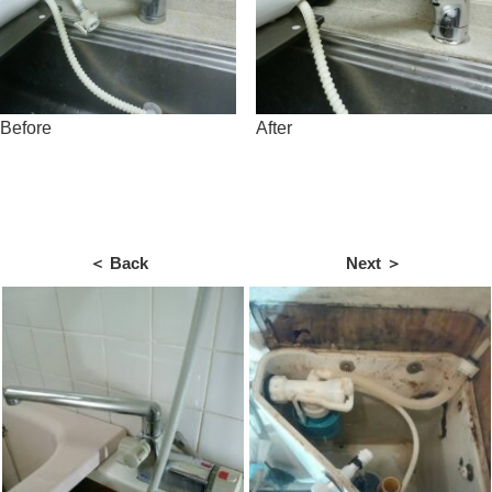
Before
After
＜ Back
Next ＞