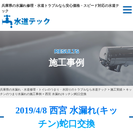
兵庫県の水漏れ修理・水道トラブルなら安心価格・スピード対応の水道テ
ック
RESULTS
施工事例
兵庫県の水漏れ・水道修理・トイレのつまり・水回りのトラブルなら水道テック
>
施工実績
>
キッ
チンのつまり水漏れの施工事例
>
西宮 水漏れ(キッチン)蛇口交換
2019/4/8 西宮 水漏れ(キッ
チン)蛇口交換