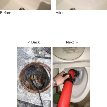
Before
After
＜ Back
Next ＞