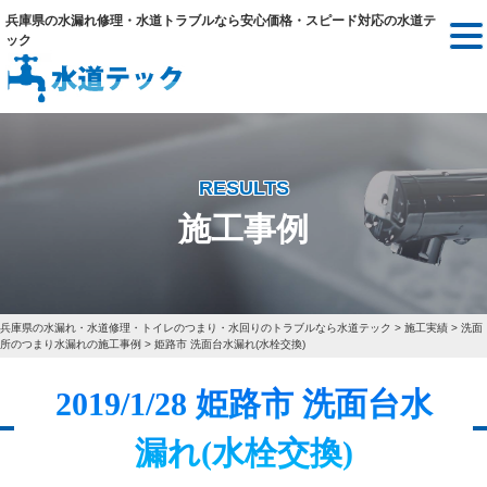
兵庫県の水漏れ修理・水道トラブルなら安心価格・スピード対応の水道テ
ック
RESULTS
施工事例
兵庫県の水漏れ・水道修理・トイレのつまり・水回りのトラブルなら水道テック
>
施工実績
>
洗面
所のつまり水漏れの施工事例
>
姫路市 洗面台水漏れ(水栓交換)
2019/1/28 姫路市 洗面台水
漏れ(水栓交換)