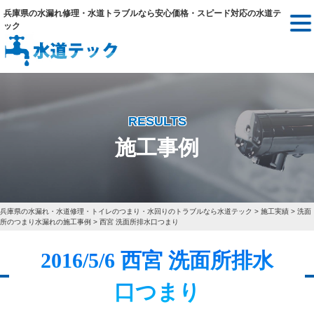
兵庫県の水漏れ修理・水道トラブルなら安心価格・スピード対応の水道テ
ック
RESULTS
施工事例
兵庫県の水漏れ・水道修理・トイレのつまり・水回りのトラブルなら水道テック
>
施工実績
>
洗面
所のつまり水漏れの施工事例
>
西宮 洗面所排水口つまり
2016/5/6 西宮 洗面所排水
口つまり